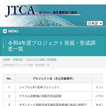
Language:
MENU
令和4年度プロジェクト発掘・形成調
査一覧
HOME
»
事業内容
»
プロジェクト発掘・形成調査
»
令和4年度プロジェクト発掘・形成調査一覧
No.
プロジェクト名（主な対象案件）
1
ジャプロ LRT 延伸プロジェクト
インド
2
マラカル港整備計画案件形成調査
パラオ
3
モザンビーク国航空保安施設緊急整備計画及び南部ア
モザン