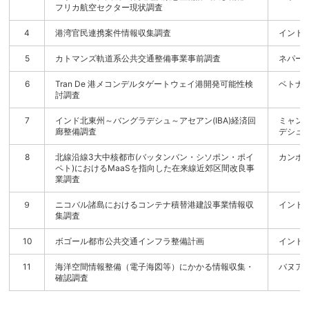
フリカ航空セクター現状調査
4
港湾官民連携案件情報収集調査
インド
5
カトマンズ軌道系公共交通整備事業事前調査
ネパー
6
Tran De 港メコンデルタゲートウェイ港開発可能性検
ベトナ
討調査
7
インド北東州～バングラデシュ～アセアン(IBA)経済回
ミャン
廊整備調査
デシュ
8
北線沿線3大中核都市(バッタンバン・シソポン・ポイ
カンボ
ペト)におけるMaaSを指向した在来線近郊区間改良事
業調査
９
ニコバル諸島におけるコンテナ積替港建設事業情報収
インド
集調査
10
ボゴール都市公共交通インフラ整備計画
インド
11
海洋空間情報整備（電子海図等）にかかる情報収集・
バヌア
確認調査