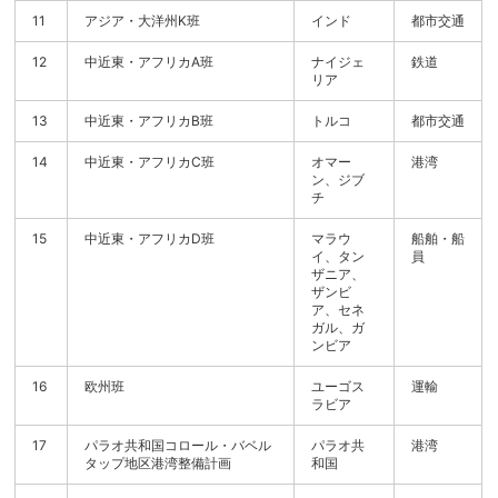
11
アジア・大洋州K班
インド
都市交通
12
中近東・アフリカA班
ナイジェ
鉄道
リア
13
中近東・アフリカB班
トルコ
都市交通
14
中近東・アフリカC班
オマー
港湾
ン、ジブ
チ
15
中近東・アフリカD班
マラウ
船舶・船
イ、タン
員
ザニア、
ザンビ
ア、セネ
ガル、ガ
ンビア
16
欧州班
ユーゴス
運輸
ラビア
17
パラオ共和国コロール・バベル
パラオ共
港湾
タップ地区港湾整備計画
和国