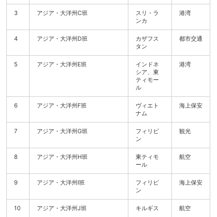
3
アジア・大洋州C班
スリ・ラ
港湾
ンカ
4
アジア・大洋州D班
カザフス
都市交通
タン
5
アジア・大洋州E班
インドネ
港湾
シア、東
ティモー
ル
6
アジア・大洋州F班
ヴィエト
海上保安
ナム
7
アジア・大洋州G班
フィリピ
観光
ン
8
アジア・大洋州H班
東ティモ
航空
ール
9
アジア・大洋州I班
フィリピ
海上保安
ン
10
アジア・大洋州J班
キルギス
航空