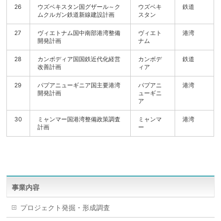
26
ウズベキスタン国グザール～ク
ウズベキ
鉄道
ムクルガン鉄道新線建設計画
スタン
27
ヴィエトナム国中南部港湾整備
ヴィエト
港湾
開発計画
ナム
28
カンボディア国国鉄近代化経営
カンボデ
鉄道
改善計画
ィア
29
パプアニューギニア国主要港湾
パプアニ
港湾
開発計画
ューギニ
ア
30
ミャンマー国港湾整備政策調査
ミャンマ
港湾
計画
ー
事業内容
プロジェクト発掘・形成調査