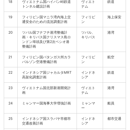
18
ヴィエトナム国ハイバン峠鉄道
ヴィエト
鉄道
トンネル建設計画
ナム
19
フィリピン国マニラ湾内海上交
フィリピ
海上保安
通安全のための流況調査計画
ン
20
ツバル国フナフチ港湾整備計
ツバル、
港湾
画・キリバス国クリスマス島ロ
キリバス
ンドン埠頭及び第2次ベシオ港
整備計画
21
フィリピン国バタンガス州カラ
フィリピ
航空
バルゾン空港整備計画
ン
22
インドネシア国ジャカルタMRT
インドネ
鉄道
高架化調査計画
シア
23
ヴィエトナム国北部新港開発計
ヴィエト
港湾
画
ナム
24
ミャンマー国海事大学増強計画
ミャンマ
船員
ー
25
インドネシア国スラバヤ市都市
インドネ
都市交通
交通改善計画
シア