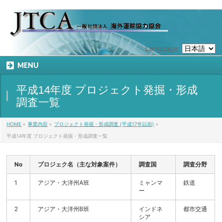
Language:
MENU
平成14年度 プロジェクト発掘・形成
調査一覧
HOME
»
事業内容
»
プロジェクト発掘・形成調査 (平成17年以前)
»
平成14年度 プロジェクト発掘・形成調査一覧
No
プロジェク名（主な対象案件）
調査国
調査分野
1
アジア・大洋州A班
ミャンマ
鉄道
ー
2
アジア・大洋州B班
インドネ
都市交通
シア