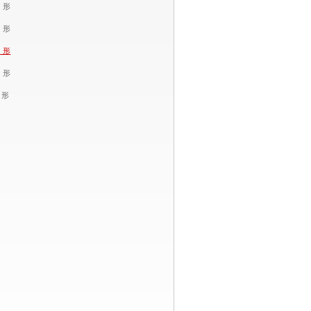
・形
・形
・形
・形
・形