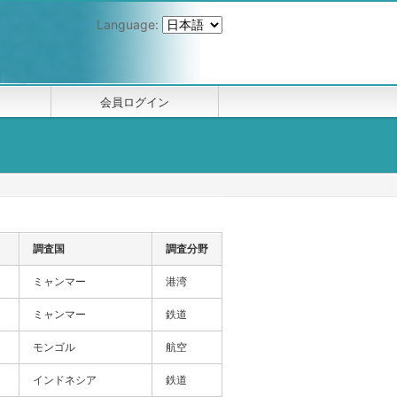
Language:
会員ログイン
調査国
調査分野
ミャンマー
港湾
ミャンマー
鉄道
モンゴル
航空
インドネシア
鉄道