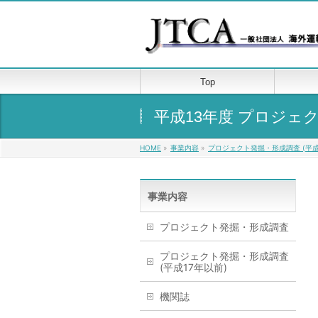
Top
平成13年度 プロジェ
HOME
»
事業内容
»
プロジェクト発掘・形成調査 (平成
事業内容
プロジェクト発掘・形成調査
プロジェクト発掘・形成調査
(平成17年以前)
機関誌