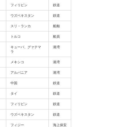
フィリピン
鉄道
ウズベキスタン
鉄道
スリ・ランカ
船舶
トルコ
船員
キューバ、グァテマ
港湾
ラ
メキシコ
港湾
アルバニア
港湾
中国
鉄道
タイ
鉄道
フィリピン
鉄道
ウズベキスタン
鉄道
フィジー
海上保安