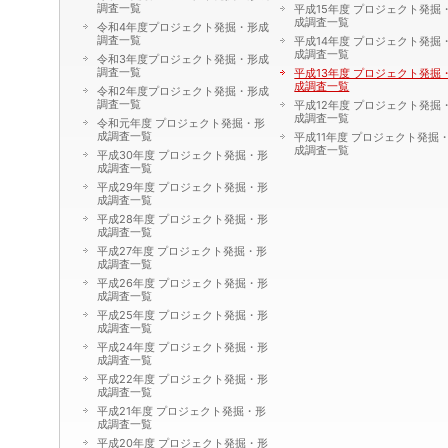
調査一覧
平成15年度 プロジェクト発掘
成調査一覧
令和4年度プロジェクト発掘・形成
調査一覧
平成14年度 プロジェクト発掘
成調査一覧
令和3年度プロジェクト発掘・形成
調査一覧
平成13年度 プロジェクト発掘
成調査一覧
令和2年度プロジェクト発掘・形成
調査一覧
平成12年度 プロジェクト発掘
成調査一覧
令和元年度 プロジェクト発掘・形
成調査一覧
平成11年度 プロジェクト発掘
成調査一覧
平成30年度 プロジェクト発掘・形
成調査一覧
平成29年度 プロジェクト発掘・形
成調査一覧
平成28年度 プロジェクト発掘・形
成調査一覧
平成27年度 プロジェクト発掘・形
成調査一覧
平成26年度 プロジェクト発掘・形
成調査一覧
平成25年度 プロジェクト発掘・形
成調査一覧
平成24年度 プロジェクト発掘・形
成調査一覧
平成22年度 プロジェクト発掘・形
成調査一覧
平成21年度 プロジェクト発掘・形
成調査一覧
平成20年度 プロジェクト発掘・形